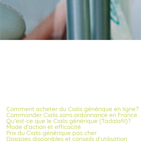
Achat cialis livraison
rapide pas cher
Comment acheter du Cialis générique en ligne?
Commander Cialis sans ordonnance en France
Qu’est-ce que le Cialis générique (Tadalafil)?
Mode d’action et efficacité
Prix du Cialis générique pas cher
Dosages disponibles et conseils d’utilisation