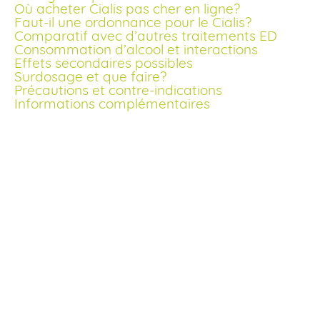
Où acheter Cialis pas cher en ligne?
Faut-il une ordonnance pour le Cialis?
Comparatif avec d’autres traitements ED
Consommation d’alcool et interactions
Effets secondaires possibles
Surdosage et que faire?
Précautions et contre-indications
Informations complémentaires
Comment acheter du Cialis générique en ligne?
Vous cherchez à acheter Cialis générique en ligne au
meilleur prix? Pharmacie Leduc vous offre la possibilité de
commander facilement votre traitement sans ordonnanc
en France. Grâce à une plateforme sécurisée, vous pouve
réaliser votre achat en quelques clics et bénéficier d’une
livraison rapide partout sur le territoire.
Nous garantissons un service fiable, discret et des prix mo
cher que la pharmacie traditionnelle. Profitez de nos offre
promotionnelles et réductions sur les packs pour
commander Cialis générique sans ordonnance à petit prix
Commander Cialis sans ordonnance en France