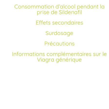
Consommation d’alcool pendant la
prise de Sildenafil
Effets secondaires
Surdosage
Précautions
Informations complémentaires sur le
Viagra générique
Comment acheter Viagra générique en France?
Depuis la levée du brevet du Viagra original, le sildenafil e
version générique est autorisé en France. Vous pouvez
effectuer votre achat de Viagra générique en ligne sur not
site, sans ordonnance, et profiter d’un prix compétitif. Notr
pharmacie en ligne agréée vous permet de commander e