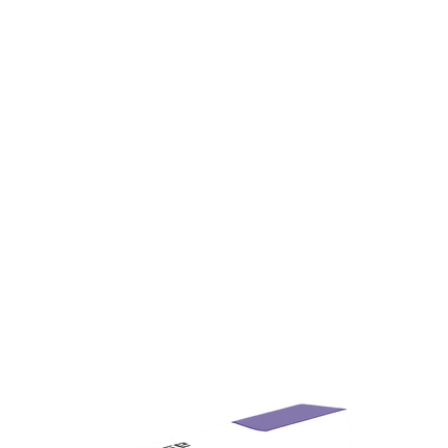
Informations
complémentaires
Grossesse et allaitement
La doxycycline est déconseillée en cas de grossesse et
d’allaitement. Demandez conseil à votre médecin.
Dépendance
Aucun risque de dépendance, mais respectez bien la duré
du traitement prescrit pour éviter les rechutes.