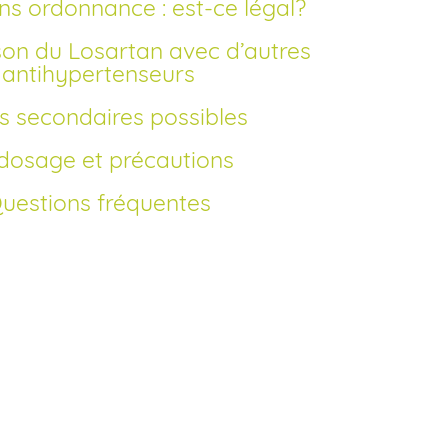
ans ordonnance : est-ce légal?
antihypertenseurs
ets secondaires possibles
rdosage et précautions
Questions fréquentes
zaar générique en France?
nérique du Cozaar (losartan) en 2010, le
ficie d’un prix nettement inférieur par
 Vous pouvez réaliser votre achat de
 France sans ordonnance via notre
ous vous offrons la possibilité de