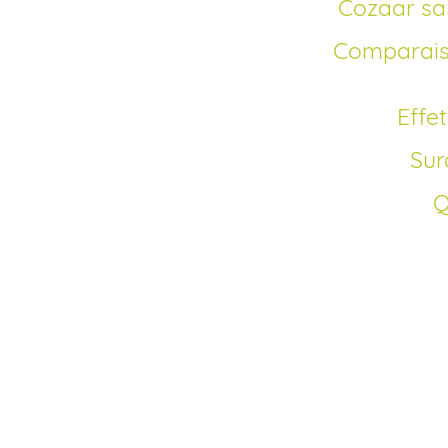
Cozaar s
Comparaison du Losartan avec d’autres
Eff
Su
Comment acheter Co
Depuis la mise en gé
marché français béné
rapport au princeps.
Cozaar générique en
pharmacie en ligne. N