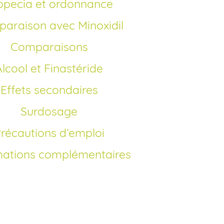
ropecia et ordonnance
paraison avec Minoxidil
Comparaisons
Alcool et Finastéride
Effets secondaires
Surdosage
Précautions d’emploi
mations complémentaires
opecia en France?
ité des génériques après expiration du
 est possible d’acheter Propecia générique