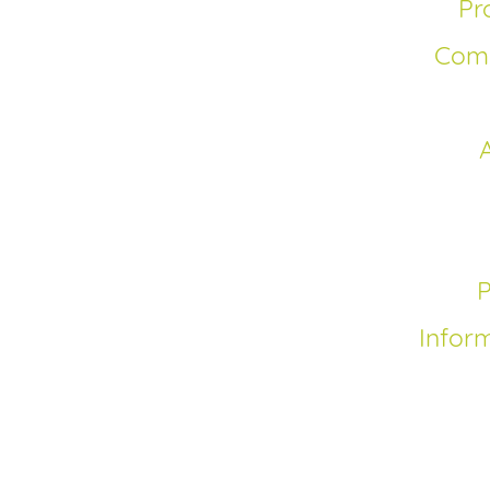
P
Com
Infor
Comment acheter Pr
Depuis la disponibil
brevet de Proscar, il