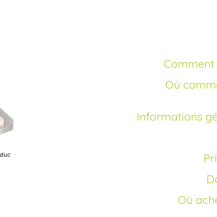
cher
Comment 
Où commander Propecia en ligne sans
Informations g
P
Où ach