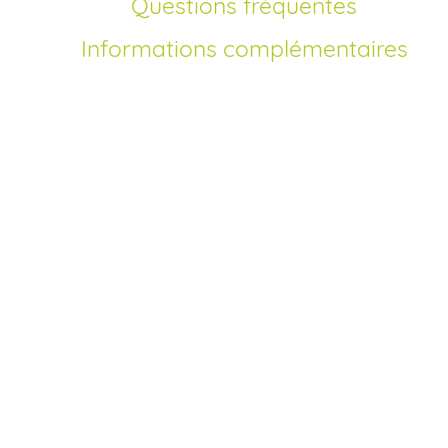
Questions fréquentes
Informations complémentaires
Comment acheter
Nexium générique en
France?
Depuis la mise sur le marché de l’Esoméprazole hors brev
il est possible de commander du Nexium générique en lig
sans ordonnance en France. Notre pharmacie en ligne
agréée vous propose un achat sécurisé, des prix moins