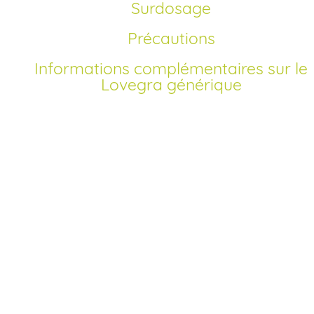
Surdosage
Précautions
Informations complémentaires sur le
Lovegra générique
Comment acheter Lovegra générique en Franc
Acheter Lovegra générique en ligne en France est devenu
simple et sécurisé grâce à notre pharmacie en ligne agréé
Depuis la disponibilité des versions génériques à tarif rédui
l’achat de Lovegra est accessible sans ordonnance après
vérification d’un court questionnaire médical. Nous
proposons des prix moins cher qu’en pharmacie
traditionnelle, vous garantissant un achat pas cher et
confidentiel.
Pour commander Lovegra, il suffit de sélectionner le dos
adapté et la quantité souhaitée, puis de valider votre panie