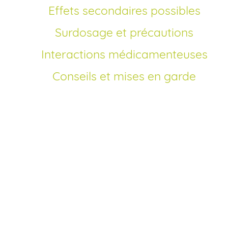
Effets secondaires possibles
Surdosage et précautions
Interactions médicamenteuses
Conseils et mises en garde
Pourquoi commander
Atarax en ligne?
Commander Atarax en ligne vous permet de bénéficier d’
prix moins cher et d’un achat sans ordonnance depuis che