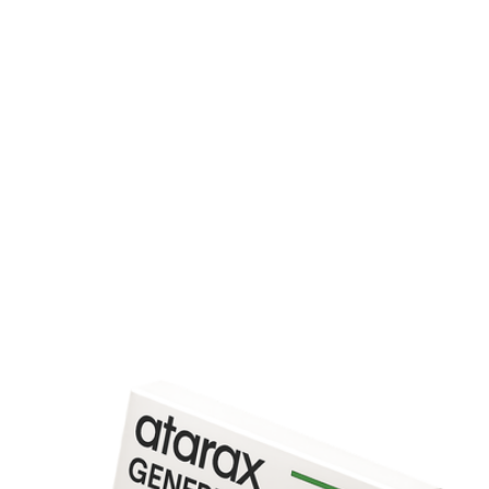
Antidépresseurs sédatifs
Conseils et mises en
garde
Respectez toujours la posologie, lisez la notice, et deman
conseil à votre pharmacien ou médecin en cas de doute.