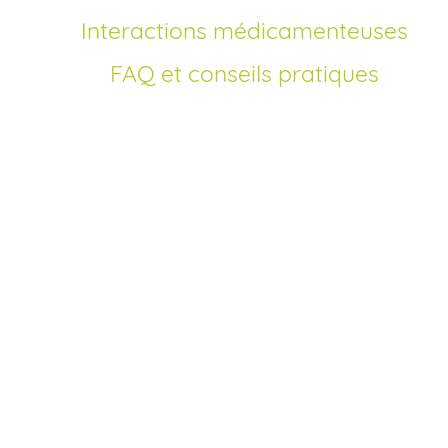
Interactions médicamenteuses
FAQ et conseils pratiques
Comment acheter Plavix générique en France?
Depuis l’expiration du brevet du Plavix originel, le clopidog
est disponible en version générique, vous permettant de
réaliser votre achat moins cher qu’en pharmacie
traditionnelle. Sur notre site, vous pouvez acheter Plavix
générique pas cher en ligne en quelques clics. Nous
proposons un processus simple et sécurisé, sans
ordonnance obligatoire, pour commander votre traitemen
au meilleur prix en France.
Où commander Plavix sans ordonnance en ligne
Vous souhaitez commander Plavix sans ordonnance? Not
pharmacie en ligne agréée vous offre la possibilité de
remplir un court questionnaire médical pour valider votre