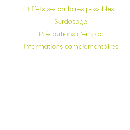
Effets secondaires possibles
Surdosage
Précautions d’emploi
Informations complémentaires
Comment acheter furosémide en France?
Depuis la disponibilité du furosémide générique, l’achat d
ce diurétique puissant est accessible à tous. Vous pouvez
acheter
votre traitement en
ligne
sur notre site, sans
ordonnance, à un
prix
compétitif. Profitez d’une offre
moin
cher
que les pharmacies traditionnelles.
Où commander furosémide en ligne sans
ordonnance?
Pour
commander
du furosémide sans ordonnance, rien d
plus simple : remplissez un formulaire médical en quelqu