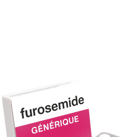
Conservez à température ambiante, à l’abri de l’humidité 
de la lumière.
Furosémide et conduite
Attention aux vertiges : évitez de conduire ou d’utiliser des
machines si vous ressentez des étourdissements.
Dépendance
Pas de dépendance mais un usage prolongé sans suivi pe
entraîner des complications.